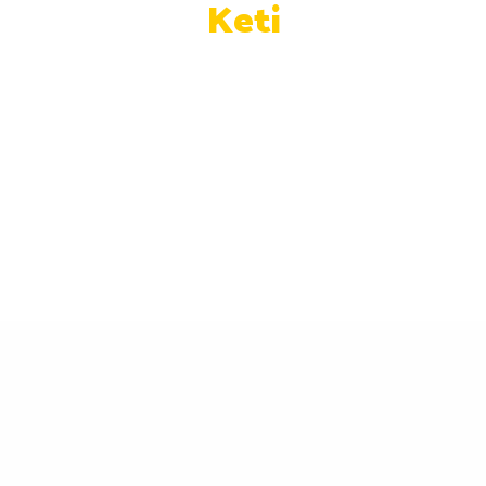
Keti
DIGITAL
MARKETING