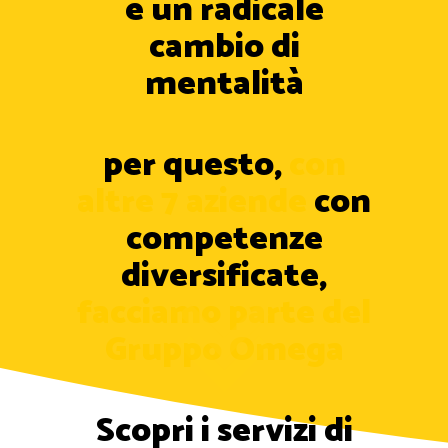
è un radicale
cambio di
mentalità
per questo,
con
altre 7 aziende
con
competenze
diversificate,
facciamo parte del
Gruppo Omega
Scopri i servizi di